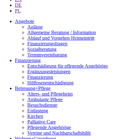
DE
PL
Angebote
Anlässe
Allgemeine Beratung / Information
Ablauf und Vorgehen Heimeintritt
Finanzierungsfragen
Sozialberatung
Terminvereinbarung
Finanzierung
Entschädigung für pflegende Angehörige
Ergänzungsleistungen
Finanzierung
Hilflosenentschädigung
Betreuung+Pflege
Alters- und Pflegeheim
Ambulante Pflege
Besuchsdienste
Entlastung
Kirchen
Palliative Care
Pflegende Angehörige
Vereine und Nachbarschaftshilfe
Wohnen+Umgebung