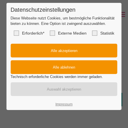
Datenschutzeinstellungen
Login
Diese Webseite nutzt Cookies, um bestmögliche Funktionalität
bieten zu können. Eine Option ist zwingend auszuwählen.
Benutzername
Erforderlich*
Externe Medien
Statistik
Passwort
Technisch erforderliche Cookies werden immer geladen.
Anmelden
Soziale Kontakte
Impressum
Register
|
Lost your password?
Support