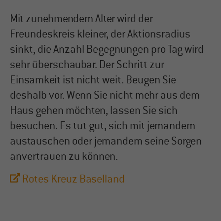
Lorem ipsum dolor sit amet:
Mit zunehmendem Alter wird der
Freundeskreis kleiner, der Aktionsradius
24h
sinkt, die Anzahl Begegnungen pro Tag wird
/ 365days
sehr überschaubar. Der Schritt zur
Einsamkeit ist nicht weit. Beugen Sie
We offer support for our customers
Mon - Fri 8:00am - 5:00pm
(GMT +1)
deshalb vor. Wenn Sie nicht mehr aus dem
Haus gehen möchten, lassen Sie sich
Get in touch
besuchen. Es tut gut, sich mit jemandem
Cybersteel Inc.
austauschen oder jemandem seine Sorgen
376-293 City Road, Suite 600
anvertrauen zu können.
San Francisco, CA 94102
Rotes Kreuz Baselland
Have any questions?