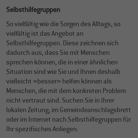
+44 1234 567 890
Selbsthilfegruppen
Drop us a line
So vielfältig wie die Sorgen des Alltags, so
info@yourdomain.com
vielfältig ist das Angebot an
Selbsthilfegruppen. Diese zeichnen sich
About us
dadurch aus, dass Sie mit Menschen
sprechen können, die in einer ähnlichen
Lorem ipsum dolor sit amet,
Situation sind wie Sie und Ihnen deshalb
consectetuer adipiscing elit.
vielleicht «besser» helfen können als
Aenean commodo ligula eget dolor.
Menschen, die mit dem konkreten Problem
Aenean massa. Cum sociis natoque
nicht vertraut sind. Suchen Sie in Ihrer
penatibus et magnis dis parturient
lokalen Zeitung, im Gemeindeanschlagsbrett
montes, nascetur ridiculus mus.
oder im Internet nach Selbsthilfegruppen für
Donec quam felis, ultricies nec.
Ihr spezifisches Anliegen.